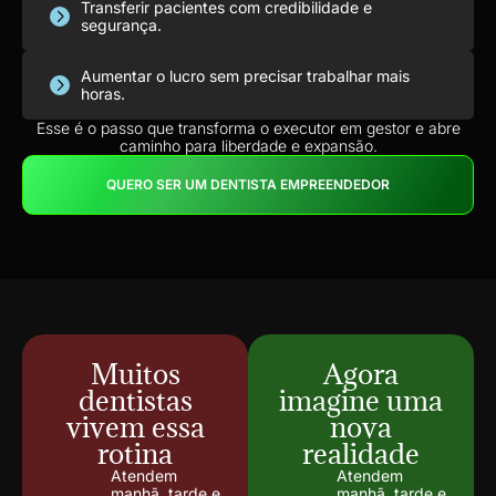
Transferir pacientes com credibilidade e
segurança.
Aumentar o lucro sem precisar trabalhar mais
horas.
Esse é o passo que transforma o executor em gestor e abre
caminho para liberdade e expansão.
QUERO SER UM DENTISTA EMPREENDEDOR
Muitos
Agora
dentistas
imagine uma
vivem essa
nova
rotina
realidade
Atendem
Atendem
manhã, tarde e
manhã, tarde e