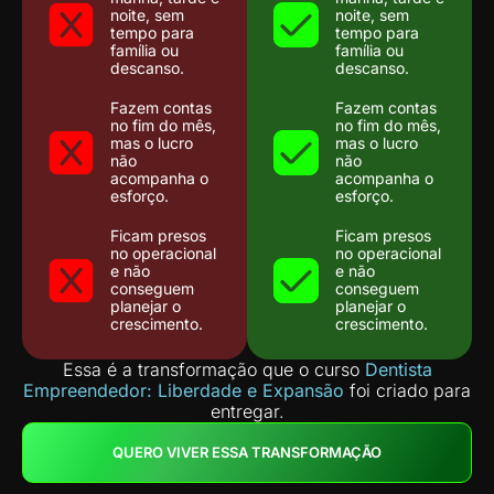
noite, sem
noite, sem
tempo para
tempo para
família ou
família ou
descanso.
descanso.
Fazem contas
Fazem contas
no fim do mês,
no fim do mês,
mas o lucro
mas o lucro
não
não
acompanha o
acompanha o
esforço.
esforço.
Ficam presos
Ficam presos
no operacional
no operacional
e não
e não
conseguem
conseguem
planejar o
planejar o
crescimento.
crescimento.
Essa é a transformação que o curso
Dentista
Empreendedor: Liberdade e Expansão
foi criado para
entregar.
QUERO VIVER ESSA TRANSFORMAÇÃO