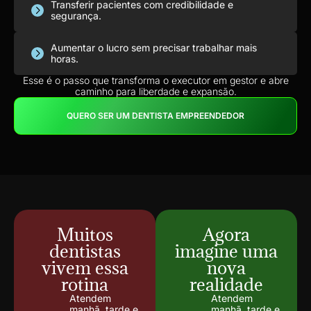
Transferir pacientes com credibilidade e
segurança.
Aumentar o lucro sem precisar trabalhar mais
horas.
Esse é o passo que transforma o executor em gestor e abre
caminho para liberdade e expansão.
QUERO SER UM DENTISTA EMPREENDEDOR
Muitos
Agora
dentistas
imagine uma
vivem essa
nova
rotina
realidade
Atendem
Atendem
manhã, tarde e
manhã, tarde e