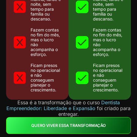
noite, sem
noite, sem
tempo para
tempo para
família ou
família ou
descanso.
descanso.
Fazem contas
Fazem contas
no fim do mês,
no fim do mês,
mas o lucro
mas o lucro
não
não
acompanha o
acompanha o
esforço.
esforço.
Ficam presos
Ficam presos
no operacional
no operacional
e não
e não
conseguem
conseguem
planejar o
planejar o
crescimento.
crescimento.
Essa é a transformação que o curso
Dentista
Empreendedor: Liberdade e Expansão
foi criado para
entregar.
QUERO VIVER ESSA TRANSFORMAÇÃO