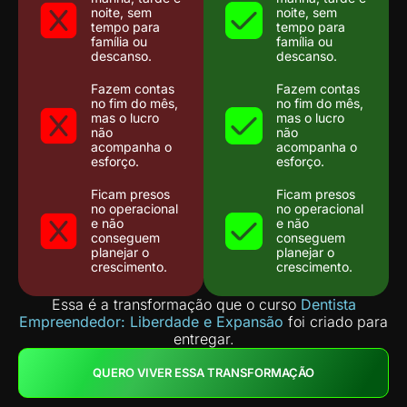
noite, sem
noite, sem
tempo para
tempo para
família ou
família ou
descanso.
descanso.
Fazem contas
Fazem contas
no fim do mês,
no fim do mês,
mas o lucro
mas o lucro
não
não
acompanha o
acompanha o
esforço.
esforço.
Ficam presos
Ficam presos
no operacional
no operacional
e não
e não
conseguem
conseguem
planejar o
planejar o
crescimento.
crescimento.
Essa é a transformação que o curso
Dentista
Empreendedor: Liberdade e Expansão
foi criado para
entregar.
QUERO VIVER ESSA TRANSFORMAÇÃO