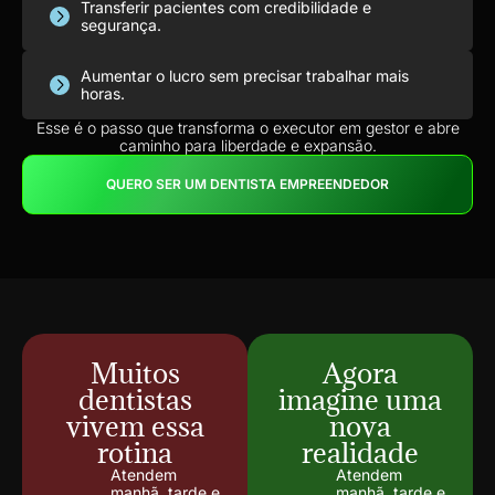
Transferir pacientes com credibilidade e
segurança.
Aumentar o lucro sem precisar trabalhar mais
horas.
Esse é o passo que transforma o executor em gestor e abre
caminho para liberdade e expansão.
QUERO SER UM DENTISTA EMPREENDEDOR
Muitos
Agora
dentistas
imagine uma
vivem essa
nova
rotina
realidade
Atendem
Atendem
manhã, tarde e
manhã, tarde e