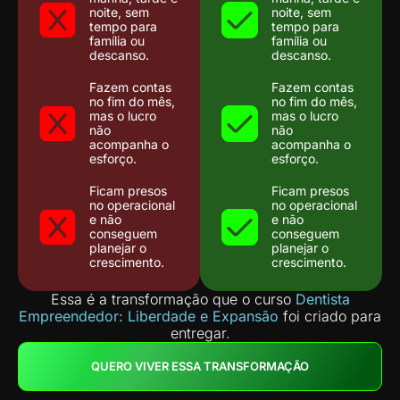
noite, sem
noite, sem
tempo para
tempo para
família ou
família ou
descanso.
descanso.
Fazem contas
Fazem contas
no fim do mês,
no fim do mês,
mas o lucro
mas o lucro
não
não
acompanha o
acompanha o
esforço.
esforço.
Ficam presos
Ficam presos
no operacional
no operacional
e não
e não
conseguem
conseguem
planejar o
planejar o
crescimento.
crescimento.
Essa é a transformação que o curso
Dentista
Empreendedor: Liberdade e Expansão
foi criado para
entregar.
QUERO VIVER ESSA TRANSFORMAÇÃO