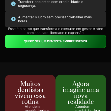
Transferir pacientes com credibilidade e
segurança.
Aumentar o lucro sem precisar trabalhar mais
horas.
Esse é o passo que transforma o executor em gestor e abre
caminho para liberdade e expansão.
QUERO SER UM DENTISTA EMPREENDEDOR
Muitos
Agora
dentistas
imagine uma
vivem essa
nova
rotina
realidade
Atendem
Atendem
manhã, tarde e
manhã, tarde e