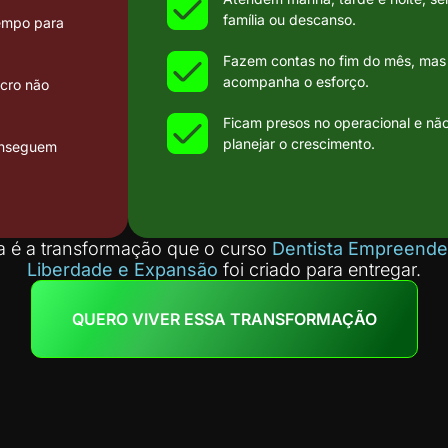
família ou descanso.
tempo para
Fazem contas no fim do mês, mas 
acompanha o esforço.
ucro não
Ficam presos no operacional e n
planejar o crescimento.
conseguem
a é a transformação que o curso
Dentista Empreende
Liberdade e Expansão
foi criado para entregar.
QUERO VIVER ESSA TRANSFORMAÇÃO