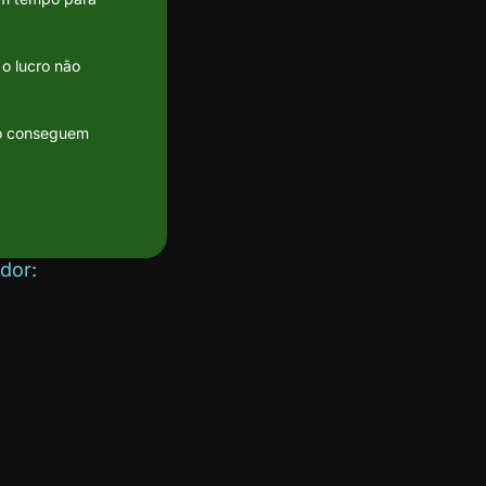
o lucro não
ão conseguem
dor: