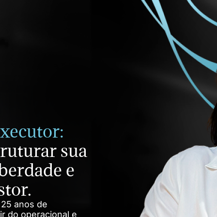
executor:
truturar sua
iberdade e
tor.
m 25 anos de
ir do operacional e