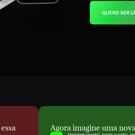
QUERO SER 
 essa
Agora imagine uma nova
Atendem manhã, tarde e noite, s