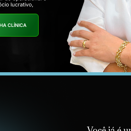
io lucrativo,
HA CLÍNICA
Você já é u